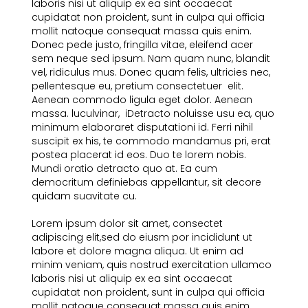
laboris nisi ut aliquip ex ea sint occaecat
cupidatat non proident, sunt in culpa qui officia
mollit natoque consequat massa quis enim.
Donec pede justo, fringilla vitae, eleifend acer
sem neque sed ipsum. Nam quam nunc, blandit
vel, ridiculus mus. Donec quam felis, ultricies nec,
pellentesque eu, pretium consectetuer elit.
Aenean commodo ligula eget dolor. Aenean
massa. luculvinar, iDetracto noluisse usu ea, quo
minimum elaboraret disputationi id. Ferri nihil
suscipit ex his, te commodo mandamus pri, erat
postea placerat id eos. Duo te lorem nobis.
Mundi oratio detracto quo at. Ea cum
democritum definiebas appellantur, sit decore
quidam suavitate cu.
Lorem ipsum dolor sit amet, consectet
adipiscing elit,sed do eiusm por incididunt ut
labore et dolore magna aliqua. Ut enim ad
minim veniam, quis nostrud exercitation ullamco
laboris nisi ut aliquip ex ea sint occaecat
cupidatat non proident, sunt in culpa qui officia
mollit natoque consequat massa quis enim.