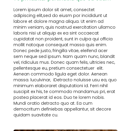
Lorem ipsum dolor sit amet, consectet
adipiscing elit,sed do eiusm por incididunt ut
labore et dolore magna aliqua. Ut enim ad
minim veniam, quis nostrud exercitation ullamco
laboris nisi ut aliquip ex ea sint occaecat
cupidatat non proident, sunt in culpa qui officia
mollit natoque consequat massa quis enim.
Donec pede justo, fringilla vitae, eleifend acer
sem neque sed ipsum. Nam quam nunc, blandit
vel, ridiculus mus. Donec quam felis, ultricies nec,
pellentesque eu, pretium consectetuer elit.
Aenean commodo ligula eget dolor. Aenean
massa. luculvinar, iDetracto noluisse usu ea, quo
minimum elaboraret disputationi id. Ferri nihil
suscipit ex his, te commodo mandamus pri, erat
postea placerat id eos. Duo te lorem nobis.
Mundi oratio detracto quo at. Ea cum
democritum definiebas appellantur, sit decore
quidam suavitate cu.