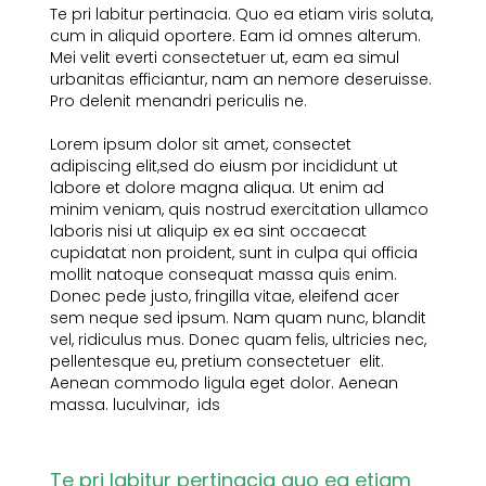
Te pri labitur pertinacia. Quo ea etiam viris soluta,
cum in aliquid oportere. Eam id omnes alterum.
Mei velit everti consectetuer ut, eam ea simul
urbanitas efficiantur, nam an nemore deseruisse.
Pro delenit menandri periculis ne.
Lorem ipsum dolor sit amet, consectet
adipiscing elit,sed do eiusm por incididunt ut
labore et dolore magna aliqua. Ut enim ad
minim veniam, quis nostrud exercitation ullamco
laboris nisi ut aliquip ex ea sint occaecat
cupidatat non proident, sunt in culpa qui officia
mollit natoque consequat massa quis enim.
Donec pede justo, fringilla vitae, eleifend acer
sem neque sed ipsum. Nam quam nunc, blandit
vel, ridiculus mus. Donec quam felis, ultricies nec,
pellentesque eu, pretium consectetuer elit.
Aenean commodo ligula eget dolor. Aenean
massa. luculvinar, ids
Te pri labitur pertinacia quo ea etiam