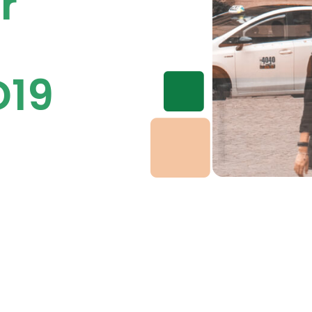
r
D19