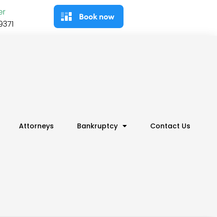
er
9371
Attorneys
Bankruptcy
Contact Us