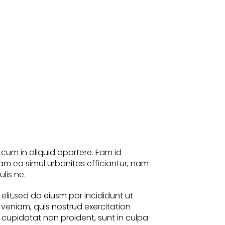
, cum in aliquid oportere. Eam id
eam ea simul urbanitas efficiantur, nam
lis ne.
elit,sed do eiusm por incididunt ut
veniam, quis nostrud exercitation
t cupidatat non proident, sunt in culpa