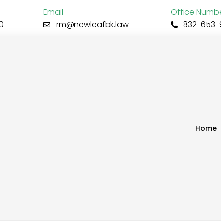
Email
Office Numb
0
rm@newleafbk.law
832-653-
Home