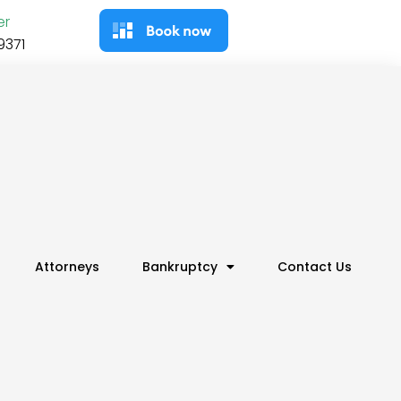
er
9371
Attorneys
Bankruptcy
Contact Us