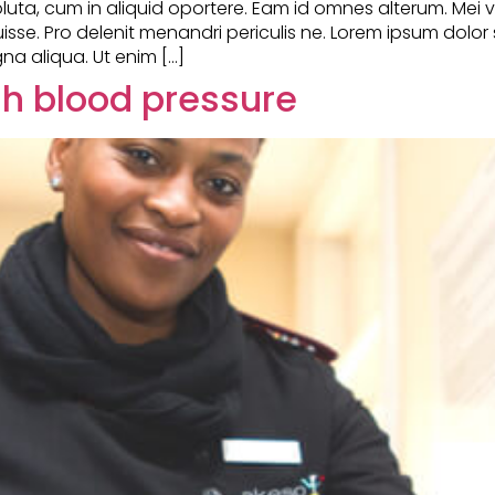
soluta, cum in aliquid oportere. Eam id omnes alterum. Mei 
sse. Pro delenit menandri periculis ne. Lorem ipsum dolor 
na aliqua. Ut enim […]
igh blood pressure