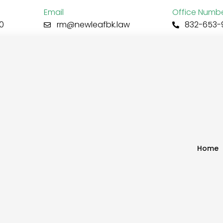
Email
Office Numb
0
rm@newleafbk.law
832-653-
Home