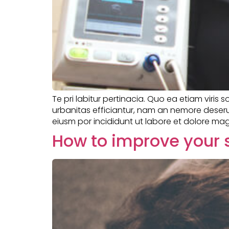
Te pri labitur pertinacia. Quo ea etiam viris 
urbanitas efficiantur, nam an nemore deserui
eiusm por incididunt ut labore et dolore mag
How to improve your s